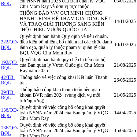
chi NSNN năm 2025 của Ban quản lý VQG
03/01/2026
BQL
Chư Mom Ray và đơn vị trực thuộc
THÔNG BÁO V/V GỬI MINH CHỨNG
HÀNH TRÌNH ĐỂ THAM GIA TỔNG KẾT
14/11/2025
VÀ TRAO GIẢI THƯỞNG SÁNG KIẾN
“HỘ CHIẾU VƯỜN QUỐC GIA”
Quyết định ban hành Quy định về tiêu chuẩn,
222/QĐ-
điều kiện bổ nhiệm, bổ nhiệm lại các chức danh
10/11/2025
BQL
lãnh đạo, quản lý thuộc phạm vi quản lý của
BQL VQG Chư Mom Ray
Quyết định ban hành quy chế chi tiêu nội bộ
192/QĐ-
của Ban quản lý Vườn Quốc gia Chư Mom
21/08/2025
BQL
Ray năm 2025
42/TB-
Thông báo về việc công khai Kết luận Thanh
26/05/2025
BQL
tra
Thông báo công khai thanh toán tiền giao
39/TB-
khoán BVR năm 2024 (vùng dịch vụ môi
21/05/2025
BQL
trường rừng)
Quyết định về việc công bố công khai quyết
136/QĐ-
toán NSNN năm 2024 của Ban quản lý VQG
14/04/2025
BQL
Chư Mom Ray
Quyết định về việc công bố công khai quyết
136/QĐ-
toán NSNN năm 2024 của Ban quản lý VQG
15/04/2025
BQL
Chư Mom Ray