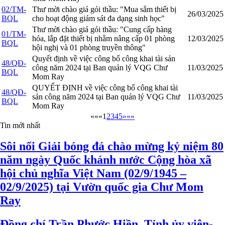
02/TM-
Thư mời chào giá gói thầu: "Mua sắm thiết bị
26/03/2025
BQL
cho hoạt động giám sát đa dạng sinh học"
Thư mời chào giá gói thầu: "Cung cấp hàng
01/TM-
hóa, lắp đặt thiết bị nhằm nâng cấp 01 phòng
12/03/2025
BQL
hội nghị và 01 phòng truyền thông"
Quyết định về việc công bố công khai tài sản
48/QĐ-
công năm 2024 tại Ban quản lý VQG Chư
11/03/2025
BQL
Mom Ray
QUYẾT ĐỊNH về việc công bố công khai tài
48/QĐ-
sản công năm 2024 tại Ban quản lý VQG Chư
11/03/2025
BQL
Mom Ray
««
«
1
2
3
4
5
»
»»
Tin mới nhất
Sôi nổi Giải bóng đá chào mừng kỷ niệm 80
năm ngày Quốc khánh nước Cộng hòa xã
hội chủ nghĩa Việt Nam (02/9/1945 –
02/9/2025) tại Vườn quốc gia Chư Mom
Ray
Đồng chí Trần Phước Hiền, Tỉnh ủy viên-