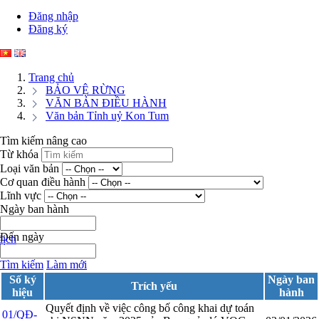
Đăng nhập
Đăng ký
Trang chủ
BẢO VỆ RỪNG
VĂN BẢN ĐIỀU HÀNH
Văn bản Tỉnh uỷ Kon Tum
Tìm kiếm nâng cao
Từ khóa
Loại văn bản
Cơ quan điều hành
Lĩnh vực
Ngày ban hành
Đến ngày
dịch
Tìm kiếm
Làm mới
Số ký
Ngày ban
Trích yếu
hiệu
hành
Quyết định về việc công bố công khai dự toán
01/QĐ-