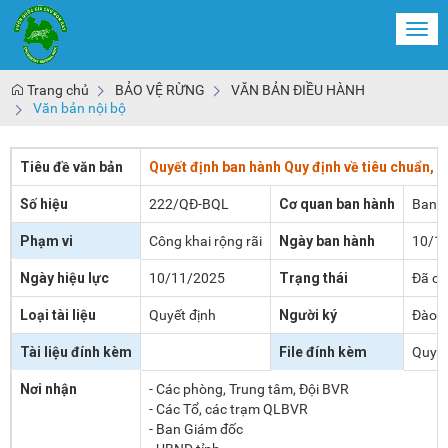
Togg
navi
Trang chủ
BẢO VỆ RỪNG
VĂN BẢN ĐIỀU HÀNH
Văn bản nội bộ
Tiêu đề văn bản
Quyết định ban hành Quy định về tiêu chuẩn, 
Số hiệu
222/QĐ-BQL
Cơ quan ban hành
Ban 
Phạm vi
Công khai rộng rãi
Ngày ban hành
10/1
Ngày hiệu lực
10/11/2025
Trạng thái
Đã có
Loại tài liệu
Quyết định
Người ký
Đào 
Tài liệu đính kèm
File đính kèm
Quyết
Nơi nhận
- Các phòng, Trung tâm, Đội BVR
- Các Tổ, các trạm QLBVR
- Ban Giám đốc