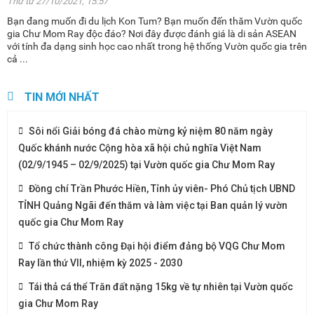
Thứ tư 27/10/2021, 15:57
Bạn đang muốn đi du lịch Kon Tum? Bạn muốn đến thăm Vườn quốc
gia Chư Mom Ray độc đáo? Nơi đây được đánh giá là di sản ASEAN
với tính đa dạng sinh học cao nhất trong hệ thống Vườn quốc gia trên
cả ...
TIN MỚI NHẤT
Sôi nổi Giải bóng đá chào mừng kỷ niệm 80 năm ngày
Quốc khánh nước Cộng hòa xã hội chủ nghĩa Việt Nam
(02/9/1945 – 02/9/2025) tại Vườn quốc gia Chư Mom Ray
Đồng chí Trần Phước Hiền, Tỉnh ủy viên- Phó Chủ tịch UBND
TỈNH Quảng Ngãi đến thăm và làm việc tại Ban quản lý vườn
quốc gia Chư Mom Ray
Tổ chức thành công Đại hội điểm đảng bộ VQG Chư Mom
Ray lần thứ VII, nhiệm kỳ 2025 - 2030
Tái thả cá thể Trăn đất nặng 15kg về tự nhiên tại Vườn quốc
gia Chư Mom Ray