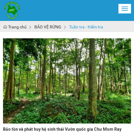
Togg
navi
Trang chủ
BẢO VỆ RỪNG
Tuần tra - Kiểm tra
Bảo tồn và phát huy hệ sinh thái Vườn quốc gia Chư Mom Ray