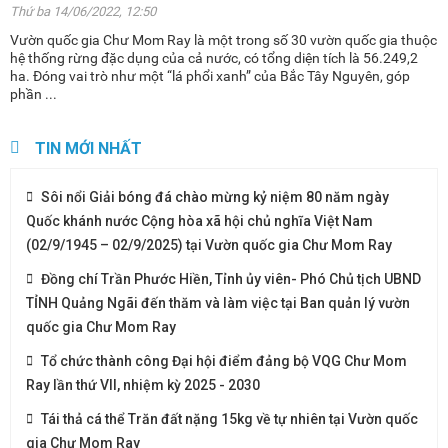
Thứ ba 14/06/2022, 12:50
Vườn quốc gia Chư Mom Ray là một trong số 30 vườn quốc gia thuộc
hệ thống rừng đặc dụng của cả nước, có tổng diện tích là 56.249,2
ha. Đóng vai trò như một “lá phổi xanh” của Bắc Tây Nguyên, góp
phần ...
TIN MỚI NHẤT
Sôi nổi Giải bóng đá chào mừng kỷ niệm 80 năm ngày
Quốc khánh nước Cộng hòa xã hội chủ nghĩa Việt Nam
(02/9/1945 – 02/9/2025) tại Vườn quốc gia Chư Mom Ray
Đồng chí Trần Phước Hiền, Tỉnh ủy viên- Phó Chủ tịch UBND
TỈNH Quảng Ngãi đến thăm và làm việc tại Ban quản lý vườn
quốc gia Chư Mom Ray
Tổ chức thành công Đại hội điểm đảng bộ VQG Chư Mom
Ray lần thứ VII, nhiệm kỳ 2025 - 2030
Tái thả cá thể Trăn đất nặng 15kg về tự nhiên tại Vườn quốc
gia Chư Mom Ray