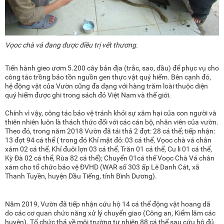
Vọoc chà vá đang được điều trị vết thương.
Tiến hành gieo ươm 5.200 cây bản địa (trắc, sao, dầu) để phục vụ cho
công tác trồng bảo tồn nguồn gen thực vật quý hiếm. Bên cạnh đó,
hệ động vật của Vườn cũng đa dạng với hàng trăm loài thuộc diện
quý hiếm được ghi trong sách đỏ Việt Nam và thế giới.
Chính vì vậy, công tác bảo vệ tránh khỏi sự xâm hại của con người và
thiên nhiên luôn là thách thức đối với các cán bộ, nhân viên của vườn.
Theo đó, trong năm 2018 Vườn đã tái thả 2 đợt: 28 cá thể; tiếp nhận:
13 đợt 94 cá thể ( trong đó Khỉ mặt đỏ: 03 cá thể, Vọoc chà vá chân
xám 02 cá thể, Khỉ đuôi lợn 03 cá thể, Trăn 01 cá thể, Cu li 01 cá thể,
Kỳ Đà 02 cá thể, Rùa 82 cá thể); Chuyển 01cá thế Voọc Chà Vá chân
xám cho tổ chức bảo vệ ĐVHD (WAR số 303 ấp Lê Danh Cát, xã
Thanh Tuyền, huyện Dầu Tiếng, tỉnh Bình Dương).
Năm 2019, Vườn đã tiếp nhận cứu hộ 14 cá thể động vật hoang dã
do các cơ quan chức năng xử lý chuyển giao (Công an, Kiểm lâm các
huyện). Tổ chức thả về môi trường tự nhiên 88 cá thể sau cứu hộ đủ