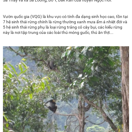
Sa Thầy và xã Sa Loong, Bờ Y, Đắk Kan của huyện Ngọc Hồi.
Vườn quốc gia (VQG) là khu vực có tính đa dạng sinh học cao, tồn tại
7 hệ sinh thái rừng chính là rừng thường xanh mưa ẩm á nhiệt đới và
5 hệ sinh thái rừng phụ là loại rừng trảng cỏ cây bụi, các kiểu rừng
này là nơi tập trung của các loài thú móng guốc, thú ăn thịt...