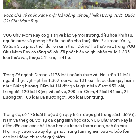
V
ọoc
chà vá chân xám- một loài
động vật quý hiểm trong Vườn Quốc
Gia Chư Mom Ray.
VQG Chư Mom Ray có giá trị về bảo vệ môi trường, điều hoà khí hậu,
nguồn nước và phòng hộ đầu nguồn cho thuỷ điện Pleikrong, Ya Ly,
Sê San 3 và phát triển du lịch sinh thái. Đối với hệ thực vật, trong VQG
Chư Mom Ray có tổng số loài đã phát hiện và ghi nhận tại là 1.895
loài thực vật, thuộc 541 chi, 184 họ.
Trong đó ngành Dương xỉ 178 loài, ngành thực vật Hạt trần 11 loài,
ngành thực vật Hạt kín 1.302 loài và có 131 loài thuộc diện quý hiếm
như: Giáng hương, Cẩm lai. Hệ động vật ghi nhận được 950 loài,
trong đó: 120 loài Động vật có vú, 290 loài Chim, 42 loài Bò sát, 25
Lưỡng cư, 108 loài Cá nước ngọt, 365 loài Côn trùng.
Trong đó, có 176 loài thuộc diện quý hiếm được ghi trong sách đỏ Việt
Nam và thế giới. Với sự đa dạng sinh học cao, VQG Chư Mom Ray là
điểm đến của các nhà khoa học du khách tham quan, nghiên cứu.
Hiện nay, vườn đã xây dựng một Trung tâm nghiên cứu và bảo tồn
các loại động, thực vật quý hiếm.