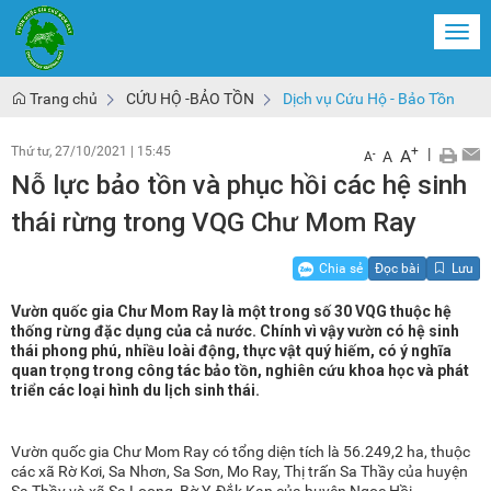
Togg
navi
Trang chủ
CỨU HỘ -BẢO TỒN
Dịch vụ Cứu Hộ - Bảo Tồn
Thứ tư, 27/10/2021
|
15:45
+
|
A
-
A
A
Nỗ lực bảo tồn và phục hồi các hệ sinh
thái rừng trong VQG Chư Mom Ray
Chia sẻ
Đọc bài
Lưu
Vườn quốc gia Chư Mom Ray là một trong số 30 VQG thuộc hệ
thống rừng đặc dụng của cả nước. Chính vì vậy vườn có hệ sinh
thái phong phú, nhiều loài động, thực vật quý hiếm, có ý nghĩa
quan trọng trong công tác bảo tồn, nghiên cứu khoa học và phát
triển các loại hình du lịch sinh thái.
Vườn quốc gia Chư Mom Ray có tổng diện tích là 56.249,2 ha, thuộc
các xã Rờ Kơi, Sa Nhơn, Sa Sơn, Mo Ray, Thị trấn Sa Thầy của huyện