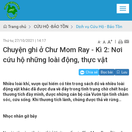
Togg
navi
Trang chủ
CỨU HỘ -BẢO TỒN
Dịch vụ Cứu Hộ - Bảo Tồn
Thứ tư, 27/10/2021
|
14:17
+
|
A
-
A
A
Chuyện ghi ở Chư Mom Ray - Kì 2: Nơi
cứu hộ những loài động, thực vật
Chia sẻ
Đọc bài
Lưu
Nhiều loài khỉ, vượn quí hiếm có tên trong sách đỏ và nhiều loài
động vật khác đã được đưa về đây trong tình trạng chờ chết hoặc
thương tích đầy mình, được những cán bộ của Vườn tận tình chăm
sóc, cứu sống. Khi thương tích lành, chúng được thả về rừng…
Nhọc nhằn gỡ bẫy