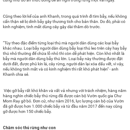
cũng như đồ ăn thức uống để ăn nghỉ trong rừng một vài ngày.
Cũng theo lời kể của anh Khanh, trong quá trình đi tìm bẫy, nếu không
cẩn thận sẽ bị dính bẫy gây thương tích cho bản thân. Do đó, phải có
kinh nghiệm, tinh mắt dùng cây gậy dài thăm dò trước.
“Tùy theo đặc điểm từng loại thú mà người dân dùng các loại bẫy
khác nhau. Loại bẫy người dân dùng bẫy loại thú leo trên cây hay bẫy
thú nhỏ thường để chừa lỗ nhỏ thì còn dễ phát hiện. Còn khó nhất là
bẫy mà người dân dùng bẫy thú lớn. Loại bẫy này thường được đặt
dưới đất, được phủ kín lá, cây rừng, người dân lại xóa dấu vết, vì vậy,
nếu không tinh mắt và có kinh nghiệm thì rất khó phát hiện" - anh
Khanh chia sẻ.
Việc gỡ bẫy rất khó khăn và vất vả nhưng với trách nhiệm, hàng năm
hàng nghìn chiếc bẫy thú rừng đã được cán bộ Vườn quốc gia Chư
Mom Ray gỡ bỏ. Đơn cử, như năm 2016, lực lượng cán bộ của Vườn
đã gỡ được hơn 1.000 chiếc bẫy và từ đầu năm 2017 đến nay cũng
gỡ được hơn 150 chiếc bẫy.
Chăm sóc thú rừng như con