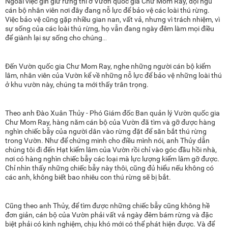
Ngoài việc gìn giữ rừng thì ở Vườn quốc gia Chư Mom Ray, đội ngũ
cán bộ nhân viên nơi đây đang nỗ lực để bảo vệ các loài thú rừng.
Việc bảo vệ cũng gặp nhiều gian nan, vất vả, nhưng vì trách nhiệm, vì
sự sống của các loài thú rừng, họ vẫn đang ngày đêm làm mọi điều
để giành lại sự sống cho chúng…
Đến Vườn quốc gia Chư Mom Ray, nghe những người cán bộ kiểm
lâm, nhân viên của Vườn kể về những nỗ lực để bảo vệ những loài thú
ở khu vườn này, chúng ta mới thấy trân trọng.
Theo anh Đào Xuân Thủy - Phó Giám đốc Ban quản lý Vườn quốc gia
Chư Mom Ray, hàng năm cán bộ của Vườn đã tìm và gỡ được hàng
nghìn chiếc bẫy của người dân vào rừng đặt để săn bắt thú rừng
trong Vườn. Như để chứng minh cho điều mình nói, anh Thủy dẫn
chúng tôi đi đến Hạt kiểm lâm của Vườn rồi chỉ vào góc đầu hồi nhà,
nơi có hàng nghìn chiếc bẫy các loại mà lực lượng kiểm lâm gỡ được.
Chỉ nhìn thấy những chiếc bẫy này thôi, cũng đủ hiểu nếu không có
các anh, không biết bao nhiêu con thú rừng sẽ bị bắt.
Cũng theo anh Thủy, để tìm được những chiếc bẫy cũng không hề
đơn giản, cán bộ của Vườn phải vất vả ngày đêm bám rừng và đặc
biệt phải có kinh nghiệm, chịu khó mới có thể phát hiện được. Và để