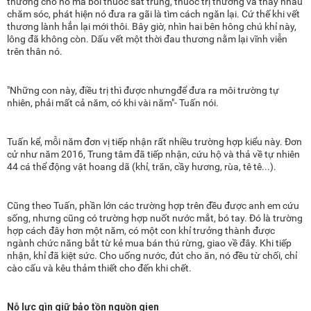
thương cho nó mà bôi thuốc sát trùng, thuốc trị thương và thay nhau
chăm sóc, phát hiện nó đưa ra gãi là tìm cách ngăn lại. Cứ thế khi vết
thương lành hẳn lại mới thôi. Bây giờ, nhìn hai bên hông chú khỉ này,
lông đã không còn. Dấu vết một thời đau thương nằm lại vĩnh viễn
trên thân nó.
"Những con này, điều trị thì được nhưngđể đưa ra môi trường tự
nhiên, phải mất cả năm, có khi vài năm"- Tuấn nói.
Tuấn kể, mỗi năm đơn vị tiếp nhận rất nhiều trường hợp kiểu này. Đơn
cử như năm 2016, Trung tâm đã tiếp nhận, cứu hộ và thả về tự nhiên
44 cá thể động vật hoang dã (khỉ, trăn, cầy hương, rùa, tê tê...).
Cũng theo Tuấn, phần lớn các trường hợp trên đều được anh em cứu
sống, nhưng cũng có trường hợp nuốt nước mắt, bó tay. Đó là trường
hợp cách đây hơn một năm, có một con khỉ trưởng thành được
ngành chức năng bắt từ kẻ mua bán thú rừng, giao về đây. Khi tiếp
nhận, khỉ đã kiệt sức. Cho uống nước, đút cho ăn, nó đều từ chối, chỉ
cào cấu và kêu thảm thiết cho đến khi chết.
Nỗ lực gìn giữ bảo tồn nguồn gien