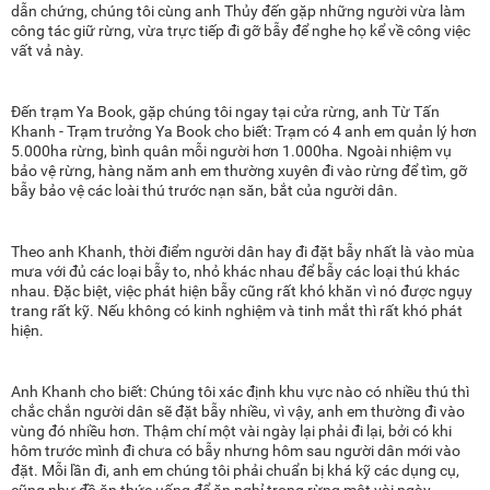
dẫn chứng, chúng tôi cùng anh Thủy đến gặp những người vừa làm
công tác giữ rừng, vừa trực tiếp đi gỡ bẫy để nghe họ kể về công việc
vất vả này.
Đến trạm Ya Book, gặp chúng tôi ngay tại cửa rừng, anh Từ Tấn
Khanh - Trạm trưởng Ya Book cho biết: Trạm có 4 anh em quản lý hơn
5.000ha rừng, bình quân mỗi người hơn 1.000ha. Ngoài nhiệm vụ
bảo vệ rừng, hàng năm anh em thường xuyên đi vào rừng để tìm, gỡ
bẫy bảo vệ các loài thú trước nạn săn, bắt của người dân.
Theo anh Khanh, thời điểm người dân hay đi đặt bẫy nhất là vào mùa
mưa với đủ các loại bẫy to, nhỏ khác nhau để bẫy các loại thú khác
nhau. Đặc biệt, việc phát hiện bẫy cũng rất khó khăn vì nó được ngụy
trang rất kỹ. Nếu không có kinh nghiệm và tinh mắt thì rất khó phát
hiện.
Anh Khanh cho biết: Chúng tôi xác định khu vực nào có nhiều thú thì
chắc chắn người dân sẽ đặt bẫy nhiều, vì vậy, anh em thường đi vào
vùng đó nhiều hơn. Thậm chí một vài ngày lại phải đi lại, bởi có khi
hôm trước mình đi chưa có bẫy nhưng hôm sau người dân mới vào
đặt. Mỗi lần đi, anh em chúng tôi phải chuẩn bị khá kỹ các dụng cụ,