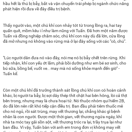
hầu hết là thú bị bẫy, bắt và vận chuyển trái phép bị ngành chức năng
phát hiện rồi đưa về đây điều trị bệnh.
Thấy người vào, một chú khỉ con nhảy tót từ trong lồng ra, hai tay
quấn quít, mồm kêu i ỉ như làm nũng với Tuấn. Đã hơn một năm được
Tuấn và đồng nghiệp chăm sóc, chú khỉ con này dù đã lớn, cửa lồng
đã mở nhưng nó không vào rừng mà ở lại đây sống với các "cô, chú".
"Lúc người dân đưa nó vào đây, nói mẹ nó bị bẫy chết trên rừng. Khi
tiếp nhận, khỉ con yếu ớt lắm, phải bồi dưỡng như em bé sơ sinh, cho
bú sữa, bồng bế, vuốt ve… may mà nó sống khỏe mạnh đến giờ" -
Tuấn kể.
Còn một chú khỉ đã trưởng thành sát lồng chú khỉ con có hoàn cảnh
khác, bị người ta bẫy, bị sợi dây thép thít chặt hai bên hông, lòi cả thịt
bên trong, nhưng may là chưa hoại tử. Nó thuộc nhóm quí hiếm 2B,
do đã lớn nên rất khó tiếp cận điều trị. Ban đầu phải tiêm thuốc mê
cho nó ngủ, rồi sát trùng, may vết thương lại, chẳng khác gì bệnh
nhân là con người. Được một thời gian, vết thương ngứa ngáy, khỉ
nhà ta móc tay gãi sồn sột, vết thương tróc ra lại, trầy trụa lại như
ban đầu. Vì vậy, Tuấn bàn với anh em trong đơn vị không may vết