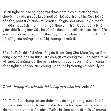
Hễ cứ nghe tin báo có động vật được phát hiện qua đường vận
chuyển hay bị dính bẫy là đội ngũ cán bộ của Trung tâm Cứu hộ và
bảo tồn, phát triển sinh vật (Vườn quốc gia Chư Mom Ray) tức tốc
tìm đến một cách nhanh nhất. Bởi theo anh Trần Quốc Tuấn - Phó
giám đốc Trung tâm Cứu hộ và bảo tồn, phát triển sinh vật, mình đến
sớm có thể cứu được thú bị thương, chỉ cần chậm ít phút thôi thì cơ
hội sống của những con thú bị thương sẽ mất đi.
32 tuổi, Tuấn đã có 8 năm sống dưới tán rừng Chư Mom Ray và làm
công việc mà anh ưa thích. Trò chuyện với chúng tôi, Tuấn say sưa kể
về rừng, về những loài thú rừng như khỉ, voọc, vượn… mà anh cùng
đồng nghiệp gắn bó, cứu chúng lúc chúng bị thương với nhiều lý do.
Trị vết thương cho các loài thú không may dính bẫy
. Ảnh: V.P
Rồi, Tuấn đưa chúng tôi vào thăm "khu dưỡng thương" của các loài
thú đang điều dưỡng, trị bệnh ở đây. Nào là trăn gấm, kỳ đà, chim trĩ,
khỉ má hung, voọc chân xám… Tuấn chỉ từng con giới thiệu về chúng,