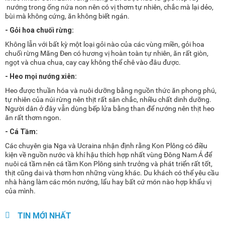
nướng trong ống nứa non nên có vị thơm tự nhiên, chắc mà lại dẻo,
bùi mà không cứng, ăn không biết ngán.
- Gỏi hoa chuối rừng:
Không lẫn với bất kỳ một loại gỏi nào của các vùng miền, gỏi hoa
chuối rừng Măng Đen có hương vị hoàn toàn tự nhiên, ăn rất giòn,
ngọt và chua chua, cay cay không thể chê vào đâu được.
- Heo mọi nướng xiên:
Heo được thuần hóa và nuôi dưỡng bằng nguồn thức ăn phong phú,
tự nhiên của núi rừng nên thịt rất săn chắc, nhiều chất dinh dưỡng.
Người dân ở đây vẫn dùng bếp lửa bằng than để nướng nên thịt heo
ăn rất thơm ngon.
- Cá Tầm:
Các chuyên gia Nga và Ucraina nhận định rằng Kon Plông có điều
kiện về nguồn nước và khí hậu thích hợp nhất vùng Đông Nam Á để
nuôi cá tầm nên cá tầm Kon Plông sinh trưởng và phát triển rất tốt,
thịt cũng dai và thơm hơn những vùng khác. Du khách có thể yêu cầu
nhà hàng làm các món nướng, lẩu hay bất cứ món nào hợp khẩu vị
của mình.
TIN MỚI NHẤT