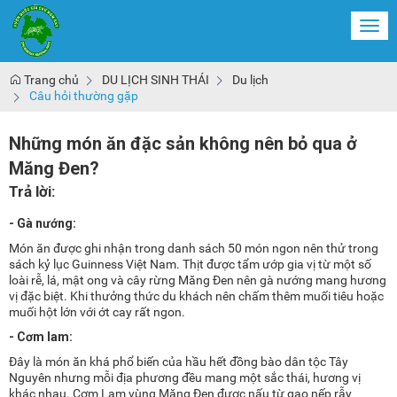
Togg
navi
Trang chủ
DU LỊCH SINH THÁI
Du lịch
Câu hỏi thường gặp
Những món ăn đặc sản không nên bỏ qua ở
Măng Đen?
Trả lời:
- Gà nướng:
Món ăn được ghi nhận trong danh sách 50 món ngon nên thử trong
sách kỷ lục Guinness Việt Nam. Thịt được tẩm ướp gia vị từ một số
loài rễ, lá, mật ong và cây rừng Măng Đen nên gà nướng mang hương
vị đặc biệt. Khi thưởng thức du khách nên chấm thêm muối tiêu hoặc
muối hột lớn với ớt cay rất ngon.
- Cơm lam:
Đây là món ăn khá phổ biến của hầu hết đồng bào dân tộc Tây
Nguyên nhưng mỗi địa phương đều mang một sắc thái, hương vị
khác nhau. Cơm Lam vùng Măng Đen được nấu từ gạo nếp rẫy